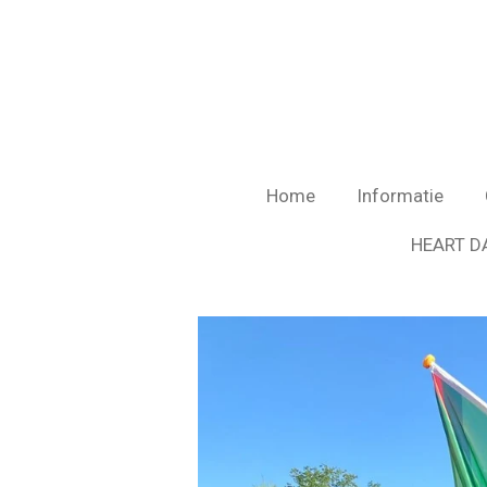
Ga
direct
naar
de
hoofdinhoud
Home
Informatie
HEART D